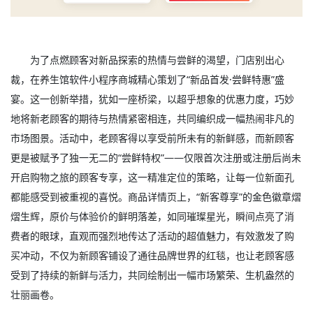
为了点燃顾客对新品探索的热情与尝鲜的渴望，门店别出心
裁，在养生馆软件小程序商城精心策划了“新品首发·尝鲜特惠”盛
宴。这一创新举措，犹如一座桥梁，以超乎想象的优惠力度，巧妙
地将新老顾客的期待与热情紧密相连，共同编织成一幅热闹非凡的
市场图景。活动中，老顾客得以享受前所未有的新鲜感，而新顾客
更是被赋予了独一无二的“尝鲜特权”——仅限首次注册或注册后尚未
开启购物之旅的顾客专享，这一精准定位的策略，让每一位新面孔
都能感受到被重视的喜悦。商品详情页上，“新客尊享”的金色徽章熠
熠生辉，原价与体验价的鲜明落差，如同璀璨星光，瞬间点亮了消
费者的眼球，直观而强烈地传达了活动的超值魅力，有效激发了购
买冲动，不仅为新顾客铺设了通往品牌世界的红毯，也让老顾客感
受到了持续的新鲜与活力，共同绘制出一幅市场繁荣、生机盎然的
壮丽画卷。