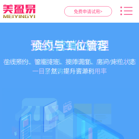
免费申请试用>
智慧养生馆管理系统
健康档案与效果追踪
预约与工位管理
会员营销&锁客
在线预约、智能排班、技师调度、房间/床位状态
一站式解决养生馆预约、服务、会员、财务、营
会员积分、套餐定制、精准营销、客户关怀，提
客户体质记录、服务方案执行、效果对比，数据
一目了然，提升资源利用率
销全流程数字化管理
升复购率与客单价
化展示服务价值