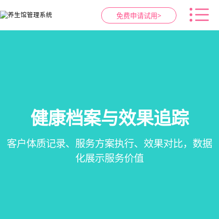
免费申请试用>
智慧养生馆管理系统
健康档案与效果追踪
预约与工位管理
会员营销&锁客
在线预约、智能排班、技师调度、房间/床位状态
一站式解决养生馆预约、服务、会员、财务、营
会员积分、套餐定制、精准营销、客户关怀，提
客户体质记录、服务方案执行、效果对比，数据
一目了然，提升资源利用率
销全流程数字化管理
升复购率与客单价
化展示服务价值