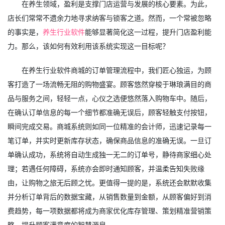
在养生领域，盈利是支撑门店运营与发展的核心要素。为此，
店长们常常不遗余力地寻求纳客与锁客之道。然而，一个常被忽略
的事实是，
养生行业软件
能够显著简化这一过程，提升门店盈利能
力。那么，该如何有效利用该系统实现这一目标呢？
在养生行业软件商城的订单管理流程中，我们匠心独运，为顾
客打造了一场流畅无阻的购物盛宴。顾客悠然穿梭于琳琅满目的商
品与服务之间，轻轻一点，心仪之选便悠然落入购物车中。随后，
在确认订单信息的每一个细节都准确无误后，顾客轻触支付按钮，
瞬间完成交易。商城系统则如同一位精准的会计师，迅速记录每一
笔订单，并实时更新库存状态，确保商品信息的准确无误。一旦订
单确认成功，系统将自动生成独一无二的订单号，静待商家细心处
理；若遇任何障碍，系统亦会即时通知顾客，并温柔告知失败缘
由，让购物之旅无后顾之忧。更值得一提的是，系统还会默默收集
并分析订单背后的数据宝藏，从销售数量到金额，从顾客偏好到消
费趋势，每一项数据都将成为商家优化库存管理、策划精准营销策
略、提升顾客满意度的智慧源泉。