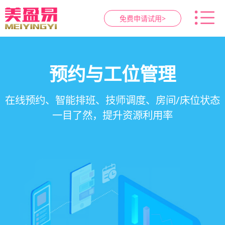
免费申请试用>
智慧养生馆管理系统
健康档案与效果追踪
预约与工位管理
会员营销&锁客
在线预约、智能排班、技师调度、房间/床位状态
一站式解决养生馆预约、服务、会员、财务、营
会员积分、套餐定制、精准营销、客户关怀，提
客户体质记录、服务方案执行、效果对比，数据
一目了然，提升资源利用率
销全流程数字化管理
升复购率与客单价
化展示服务价值