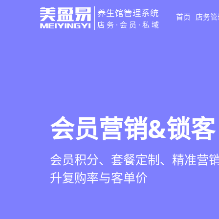
养生馆管理系统
首页
店务管
店务·会员·私域
智慧养生馆管
会员营销&锁客
预约与工位管
健康档案与效
一站式解决养生馆预约、服务
会员积分、套餐定制、精准营
在线预约、智能排班、技师调度
客户体质记录、服务方案执行
销全流程数字化管理
升复购率与客单价
一目了然，提升资源利用率
化展示服务价值