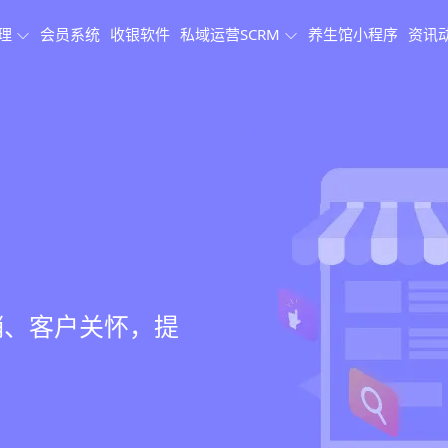
理
会员系统
收银软件
私域运营SCRM
养生馆小程序
资讯
理系统
理
果追踪
、会员、财务、营
销、客户关怀，提
、房间/床位状态
、效果对比，数据