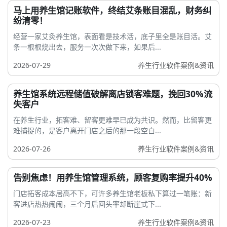
马上用养生馆记账软件，终结艾条账目混乱，财务纠
纷清零！
经营一家艾灸养生馆，表面看是技术活，底子里全是账目活。艾
条一根根烧出去，服务一次次做下来，如果后...
2026-07-29
养生行业软件案例&资讯
养生馆系统远程储值破解离店锁客难题，挽回30%流
失客户
在养生行业，拓客难、留客更难早已成为共识。然而，比留客更
难捕捉的，是客户离开门店之后的那一段空白...
2026-07-26
养生行业软件案例&资讯
告别焦虑！用养生馆管理系统，顾客复购率提升40%
门店拓客成本居高不下，可许多养生馆老板私下算过一笔账：新
客进店热热闹闹，三个月后回头率却断崖式下...
2026-07-23
养生行业软件案例&资讯