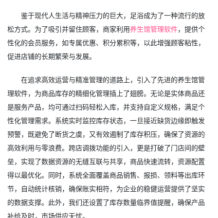
鉴于现代人生活与精神压力的巨大，足浴成为了一种流行的放
松方式。为了吸引并留住顾客，商家利用
养生馆管理软件
，提供个
性化的会员服务，如专属优惠、积分累积等，以此增强顾客粘性，
促进店铺的长期繁荣与发展。
在追求高效运营与精准管理的道路上，引入了先进的养生馆管
理软件，为商品库存的精细化管理插上了翅膀。无论是实体商品还
是服务产品，均可通过扫码轻松入库，并支持自定义规格，满足个
性化管理需求。系统实时监控库存状态，一旦接近缺货边缘即触发
预警，既避免了断货之虞，又有效遏制了库存积压，确保了资源的
高效利用与零浪费。跨店调拨功能的引入，更是打破了门店间的壁
垒，实现了数据资源的无缝互联与共享，商品快速流转，资源配置
得以最优化。同时，系统全面覆盖商品销售、报损、领料等出库环
节，自动统计核销，确保账实相符，为企业的稳健运营提供了坚实
的数据支撑。此外，我们还设置了库存数量临界值提醒，确保产品
补给及时，市场供应无忧。