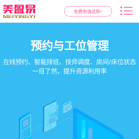
免费申请试用>
智慧养生馆管理系统
健康档案与效果追踪
预约与工位管理
会员营销&锁客
在线预约、智能排班、技师调度、房间/床位状态
一站式解决养生馆预约、服务、会员、财务、营
会员积分、套餐定制、精准营销、客户关怀，提
客户体质记录、服务方案执行、效果对比，数据
一目了然，提升资源利用率
销全流程数字化管理
升复购率与客单价
化展示服务价值