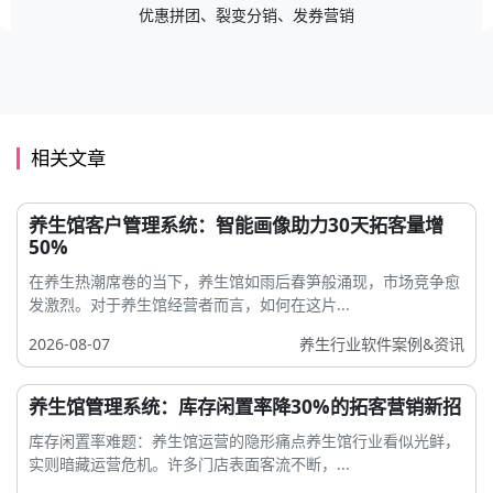
优惠拼团、裂变分销、发券营销
相关文章
养生馆客户管理系统：智能画像助力30天拓客量增
50%
在养生热潮席卷的当下，养生馆如雨后春笋般涌现，市场竞争愈
发激烈。对于养生馆经营者而言，如何在这片...
2026-08-07
养生行业软件案例&资讯
养生馆管理系统：库存闲置率降30%的拓客营销新招
库存闲置率难题：养生馆运营的隐形痛点养生馆行业看似光鲜，
实则暗藏运营危机。许多门店表面客流不断，...