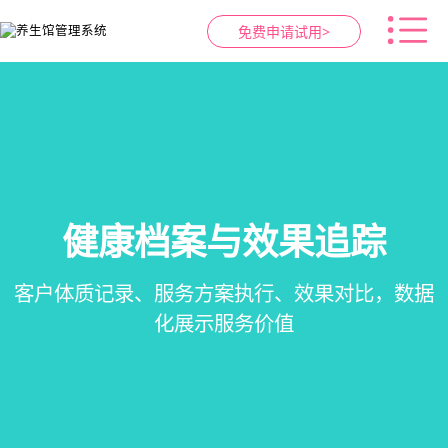
免费申请试用>
健康档案与效果追踪
智慧养生馆管理系统
预约与工位管理
会员营销&锁客
在线预约、智能排班、技师调度、房间/床位状态
会员积分、套餐定制、精准营销、客户关怀，提
客户体质记录、服务方案执行、效果对比，数据
一站式解决养生馆预约、服务、会员、财务、营
一目了然，提升资源利用率
销全流程数字化管理
升复购率与客单价
化展示服务价值