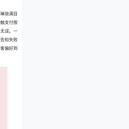
于琳琅满目
轻触支付按
确无误。一
柔告知失败
顾客偏好到