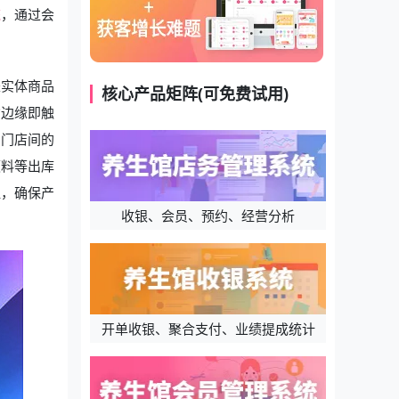
统
，通过会
是实体商品
核心产品矩阵(可免费试用)
货边缘即触
了门店间的
领料等出库
醒，确保产
收银、会员、预约、经营分析
开单收银、聚合支付、业绩提成统计