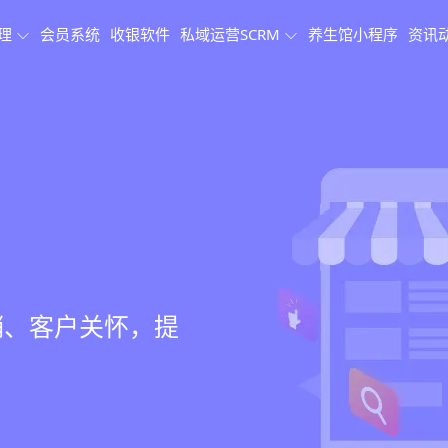
理
会员系统
收银软件
私域运营SCRM
养生馆小程序
资讯
理系统
理
果追踪
、会员、财务、营
销、客户关怀，提
、房间/床位状态
、效果对比，数据