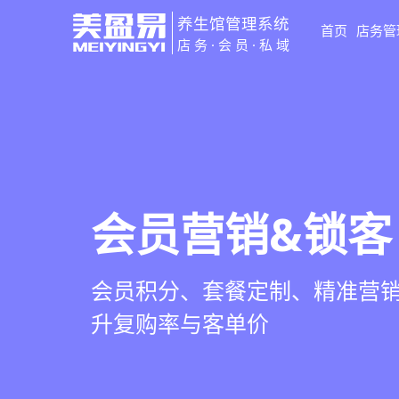
养生馆管理系统
首页
店务管
店务·会员·私域
智慧养生馆管
会员营销&锁客
预约与工位管
健康档案与效
一站式解决养生馆预约、服务
会员积分、套餐定制、精准营
在线预约、智能排班、技师调度
客户体质记录、服务方案执行
销全流程数字化管理
升复购率与客单价
一目了然，提升资源利用率
化展示服务价值