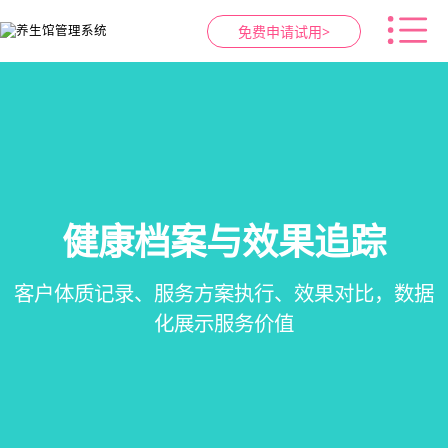
免费申请试用>
健康档案与效果追踪
智慧养生馆管理系统
预约与工位管理
会员营销&锁客
在线预约、智能排班、技师调度、房间/床位状态
会员积分、套餐定制、精准营销、客户关怀，提
客户体质记录、服务方案执行、效果对比，数据
一站式解决养生馆预约、服务、会员、财务、营
一目了然，提升资源利用率
销全流程数字化管理
升复购率与客单价
化展示服务价值