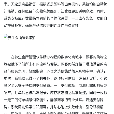
率。无论是商品销售、报损还是领料等出库操作，系统均能自动统
计核销，确保账目与实物完美匹配，让管理更加透明高效。同时，
系统支持库存数量临界阀值的个性化设置，一旦库存告急，立即自
动提醒补货，确保产品供应链的连续性与稳定性。
在养生会所管理软件精心构建的数字化商城中，顾客的购物之
旅被赋予了前所未有的流畅与便捷。顾客悠然穿梭于琳琅满目的商
品与服务之间，轻触指尖，心仪之选便悠然落入购物车中。确认订
单时，系统以无微不至的关怀，逐项核对信息，确保无误后，引领
顾客步入安全快捷的支付通道。一旦支付成功，商城后端即刻智能
响应，订单信息被精准记录，库存状态随之精准调整，同时一枚独
一无二的订单编号悄然诞生，静候商家的专业处理。若遇支付障
碍，系统即刻温柔告知顾客，并贴心附上失败缘由，引导轻松解
决。更值得一提的是，商城内置的智能分析引擎，默默耕耘于订单