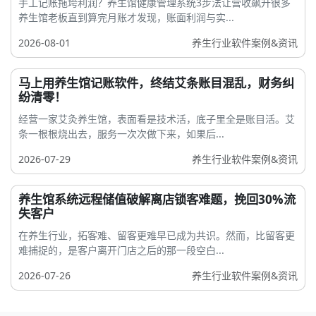
手工记账拖垮利润？养生馆健康管理系统3步法让营收飙升很多
养生馆老板直到算完月账才发现，账面利润与实...
2026-08-01
养生行业软件案例&资讯
马上用养生馆记账软件，终结艾条账目混乱，财务纠
纷清零！
经营一家艾灸养生馆，表面看是技术活，底子里全是账目活。艾
条一根根烧出去，服务一次次做下来，如果后...
2026-07-29
养生行业软件案例&资讯
养生馆系统远程储值破解离店锁客难题，挽回30%流
失客户
在养生行业，拓客难、留客更难早已成为共识。然而，比留客更
难捕捉的，是客户离开门店之后的那一段空白...
2026-07-26
养生行业软件案例&资讯