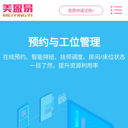
免费申请试用>
智慧养生馆管理系统
健康档案与效果追踪
预约与工位管理
会员营销&锁客
在线预约、智能排班、技师调度、房间/床位状态
一站式解决养生馆预约、服务、会员、财务、营
会员积分、套餐定制、精准营销、客户关怀，提
客户体质记录、服务方案执行、效果对比，数据
一目了然，提升资源利用率
销全流程数字化管理
升复购率与客单价
化展示服务价值