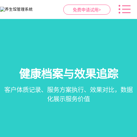
免费申请试用>
健康档案与效果追踪
智慧养生馆管理系统
预约与工位管理
会员营销&锁客
在线预约、智能排班、技师调度、房间/床位状态
会员积分、套餐定制、精准营销、客户关怀，提
客户体质记录、服务方案执行、效果对比，数据
一站式解决养生馆预约、服务、会员、财务、营
一目了然，提升资源利用率
销全流程数字化管理
升复购率与客单价
化展示服务价值