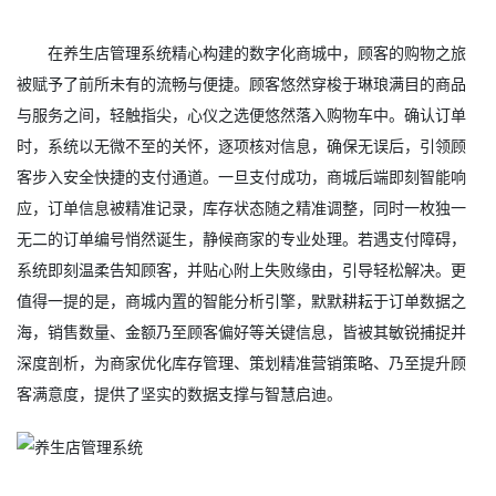
在养生店管理系统精心构建的数字化商城中，顾客的购物之旅
被赋予了前所未有的流畅与便捷。顾客悠然穿梭于琳琅满目的商品
与服务之间，轻触指尖，心仪之选便悠然落入购物车中。确认订单
时，系统以无微不至的关怀，逐项核对信息，确保无误后，引领顾
客步入安全快捷的支付通道。一旦支付成功，商城后端即刻智能响
应，订单信息被精准记录，库存状态随之精准调整，同时一枚独一
无二的订单编号悄然诞生，静候商家的专业处理。若遇支付障碍，
系统即刻温柔告知顾客，并贴心附上失败缘由，引导轻松解决。更
值得一提的是，商城内置的智能分析引擎，默默耕耘于订单数据之
海，销售数量、金额乃至顾客偏好等关键信息，皆被其敏锐捕捉并
深度剖析，为商家优化库存管理、策划精准营销策略、乃至提升顾
客满意度，提供了坚实的数据支撑与智慧启迪。