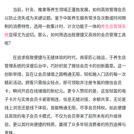
当前，针灸、推拿等养生领域正蓬勃发展，如何高效管理会员
以防止流失成为关键议题。鉴于中医养生服务常涉及次数或时间限
制的消费特性，选用一款集计时、计次功能于一体的
养生店管理系
统
显得尤为迫切。那么，如何筛选出既便捷又高效的会员管理工具
呢？
在追求极致便捷与无缝体验的时代，商家匠心独运，于养生店
管理系统的深邃后台中，巧妙织就了微信会员卡的创新篇章。这一
创新举措，旨在让会员储值之路畅通无阻，轻松融入门店的每一次
精彩活动。顾客只需指尖轻点，即可领取并注册专属的微信会员
卡，瞬间开启在线储值的新纪元。更令人赞叹的是，这张轻盈的电
子卡片与实体会员卡紧密相连，信息无缝对接，余额共享，无论是
线上浏览还是线下体验，皆能畅通无阻，尽享会员特权。如此便捷
且高效的电子会员卡模式，不仅为会员带来了前所未有的升级体
验，更以其时尚便捷的特质，赢得了众多年轻消费者的热烈追捧与
青睐。