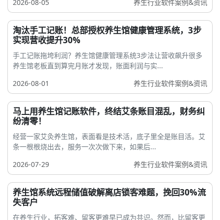
2026-08-05
养生行业软件案例&资讯
淘汰手工记账！总部授权养生馆健康管理系统，3步
实现营收提升30%
手工记账拖垮利润？养生馆健康管理系统3步法让营收飙升很多
养生馆老板直到算完月账才发现，账面利润与实...
2026-08-01
养生行业软件案例&资讯
马上用养生馆记账软件，终结艾条账目混乱，财务纠
纷清零！
经营一家艾灸养生馆，表面看是技术活，底子里全是账目活。艾
条一根根烧出去，服务一次次做下来，如果后...
2026-07-29
养生行业软件案例&资讯
养生馆系统远程储值破解离店锁客难题，挽回30%流
失客户
在养生行业，拓客难、留客更难早已成为共识。然而，比留客更