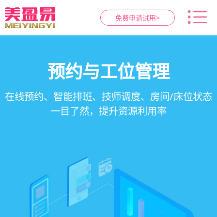
免费申请试用>
智慧养生馆管理系统
健康档案与效果追踪
预约与工位管理
会员营销&锁客
在线预约、智能排班、技师调度、房间/床位状态
一站式解决养生馆预约、服务、会员、财务、营
会员积分、套餐定制、精准营销、客户关怀，提
客户体质记录、服务方案执行、效果对比，数据
一目了然，提升资源利用率
销全流程数字化管理
升复购率与客单价
化展示服务价值