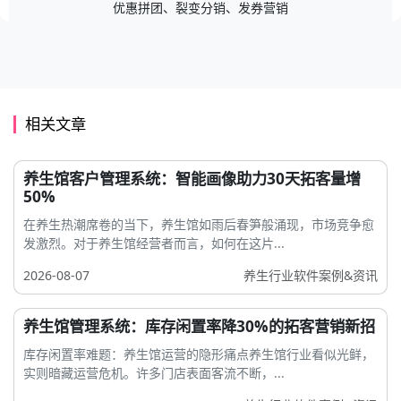
优惠拼团、裂变分销、发券营销
相关文章
养生馆客户管理系统：智能画像助力30天拓客量增
50%
在养生热潮席卷的当下，养生馆如雨后春笋般涌现，市场竞争愈
发激烈。对于养生馆经营者而言，如何在这片...
2026-08-07
养生行业软件案例&资讯
养生馆管理系统：库存闲置率降30%的拓客营销新招
库存闲置率难题：养生馆运营的隐形痛点养生馆行业看似光鲜，
实则暗藏运营危机。许多门店表面客流不断，...