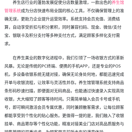
养生店行业的蓬勃发展促使分店数量激增，一款出色的
养生馆
管理系统
成为分店快速布局全国的核心工具，不仅确保管理上的准
确无误，更助力企业提升运营效率。系统支持会员充值、消费结
算，自动享受折扣与积分累积，同时兼容扫码、现金、微信/支付
宝、银联卡及积分支付等多种支付方式，满足顾客多样化支付需
求。
在养生美业的数字化进程中，我们引领了一场收银方式的革新
风暴。无论是传统的PC终端、便携的手机APP，还是专业的POS
机，多设备收银系统无缝对接，确保无论身处何地，都能迅速完成
开单与收银流程，让效率与灵活性并存。养生馆管理系统支持商品
条形码秒速扫描，即便面对无码商品，也能通过快速录入实现高效
收银，大大缩短了顾客等待时间。只需简单输入会员卡号或手机
号，即可瞬间激活会员专属优惠，同时兼顾散客需求，让每位顾客
都能享受到个性化的贴心服务。更值得一提的是，我们融入了收银
挂单、商品寄存等个性化功能，精准对接美业门店对高品质服务与
销售管理的双重追求，为顾客带来前所未有的满意体验。