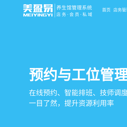
养生馆管理系统
首页
店务管
店务·会员·私域
智慧养生馆管
会员营销&锁客
预约与工位管
健康档案与效
一站式解决养生馆预约、服务
会员积分、套餐定制、精准营
在线预约、智能排班、技师调度
客户体质记录、服务方案执行
销全流程数字化管理
升复购率与客单价
一目了然，提升资源利用率
化展示服务价值