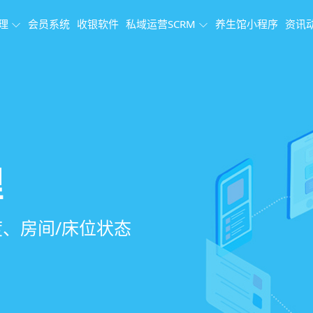
理
会员系统
收银软件
私域运营SCRM
养生馆小程序
资讯
理系统
理
果追踪
、会员、财务、营
销、客户关怀，提
、房间/床位状态
、效果对比，数据