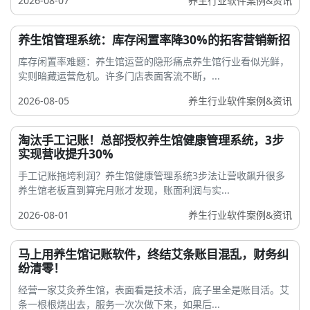
2026-08-07
养生行业软件案例&资讯
养生馆管理系统：库存闲置率降30%的拓客营销新招
库存闲置率难题：养生馆运营的隐形痛点养生馆行业看似光鲜，
实则暗藏运营危机。许多门店表面客流不断，...
2026-08-05
养生行业软件案例&资讯
淘汰手工记账！总部授权养生馆健康管理系统，3步
实现营收提升30%
手工记账拖垮利润？养生馆健康管理系统3步法让营收飙升很多
养生馆老板直到算完月账才发现，账面利润与实...
2026-08-01
养生行业软件案例&资讯
马上用养生馆记账软件，终结艾条账目混乱，财务纠
纷清零！
经营一家艾灸养生馆，表面看是技术活，底子里全是账目活。艾
条一根根烧出去，服务一次次做下来，如果后...