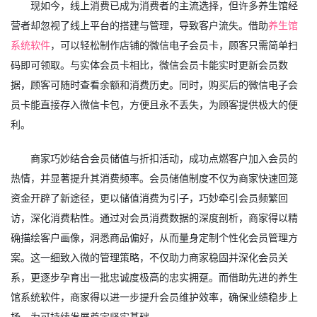
现如今，线上消费已成为消费者的主流选择，但许多养生馆经
营者却忽视了线上平台的搭建与管理，导致客户流失。借助
养生馆
系统软件
，可以轻松制作店铺的微信电子会员卡，顾客只需简单扫
码即可领取。与实体会员卡相比，微信会员卡能实时更新会员数
据，顾客可随时查看余额和消费历史。同时，购买后的微信电子会
员卡能直接存入微信卡包，方便且永不丢失，为顾客提供极大的便
利。
商家巧妙结合会员储值与折扣活动，成功点燃客户加入会员的
热情，并显著提升其消费频率。会员储值制度不仅为商家快速回笼
资金开辟了新途径，更以储值消费为引子，巧妙牵引会员频繁回
访，深化消费粘性。通过对会员消费数据的深度剖析，商家得以精
确描绘客户画像，洞悉商品偏好，从而量身定制个性化会员管理方
案。这一细致入微的管理策略，不仅助力商家稳固并深化会员关
系，更逐步孕育出一批忠诚度极高的忠实拥趸。而借助先进的养生
馆系统软件，商家得以进一步提升会员维护效率，确保业绩稳步上
扬，为可持续发展奠定坚实基础。