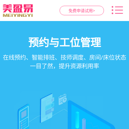
免费申请试用>
智慧养生馆管理系统
健康档案与效果追踪
预约与工位管理
会员营销&锁客
在线预约、智能排班、技师调度、房间/床位状态
一站式解决养生馆预约、服务、会员、财务、营
会员积分、套餐定制、精准营销、客户关怀，提
客户体质记录、服务方案执行、效果对比，数据
一目了然，提升资源利用率
销全流程数字化管理
升复购率与客单价
化展示服务价值