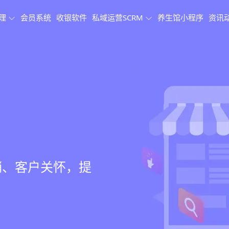
理
会员系统
收银软件
私域运营SCRM
养生馆小程序
资讯
理系统
理
果追踪
、会员、财务、营
销、客户关怀，提
、房间/床位状态
、效果对比，数据