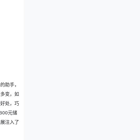
心的助手，
活多变，如
到好处，巧
00元储
发展注入了