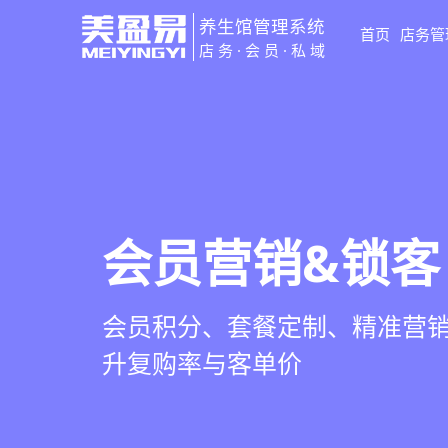
养生馆管理系统
首页
店务管
店务·会员·私域
智慧养生馆管
会员营销&锁客
预约与工位管
健康档案与效
一站式解决养生馆预约、服务
会员积分、套餐定制、精准营
在线预约、智能排班、技师调度
客户体质记录、服务方案执行
销全流程数字化管理
升复购率与客单价
一目了然，提升资源利用率
化展示服务价值