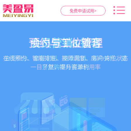
免费申请试用>
智慧养生馆管理系统
健康档案与效果追踪
预约与工位管理
会员营销&锁客
在线预约、智能排班、技师调度、房间/床位状态
一站式解决养生馆预约、服务、会员、财务、营
会员积分、套餐定制、精准营销、客户关怀，提
客户体质记录、服务方案执行、效果对比，数据
一目了然，提升资源利用率
销全流程数字化管理
升复购率与客单价
化展示服务价值