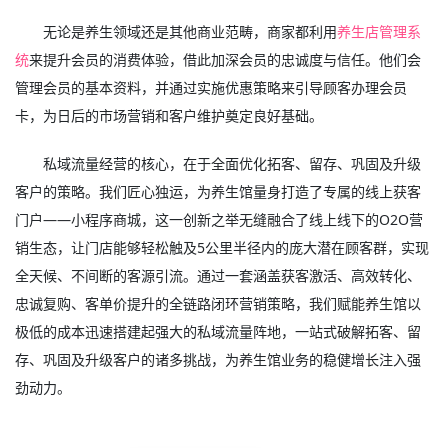
无论是养生领域还是其他商业范畴，商家都利用
养生店管理系
统
来提升会员的消费体验，借此加深会员的忠诚度与信任。他们会
管理会员的基本资料，并通过实施优惠策略来引导顾客办理会员
卡，为日后的市场营销和客户维护奠定良好基础。
私域流量经营的核心，在于全面优化拓客、留存、巩固及升级
客户的策略。我们匠心独运，为养生馆量身打造了专属的线上获客
门户——小程序商城，这一创新之举无缝融合了线上线下的O2O营
销生态，让门店能够轻松触及5公里半径内的庞大潜在顾客群，实现
全天候、不间断的客源引流。通过一套涵盖获客激活、高效转化、
忠诚复购、客单价提升的全链路闭环营销策略，我们赋能养生馆以
极低的成本迅速搭建起强大的私域流量阵地，一站式破解拓客、留
存、巩固及升级客户的诸多挑战，为养生馆业务的稳健增长注入强
劲动力。