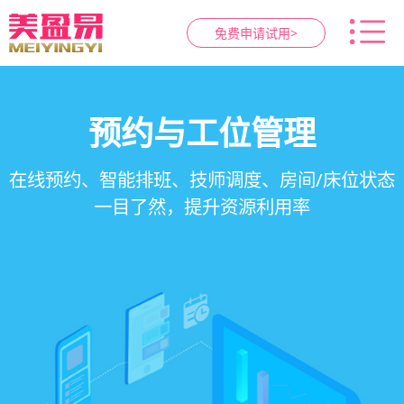
免费申请试用>
智慧养生馆管理系统
健康档案与效果追踪
预约与工位管理
会员营销&锁客
在线预约、智能排班、技师调度、房间/床位状态
一站式解决养生馆预约、服务、会员、财务、营
会员积分、套餐定制、精准营销、客户关怀，提
客户体质记录、服务方案执行、效果对比，数据
一目了然，提升资源利用率
销全流程数字化管理
升复购率与客单价
化展示服务价值