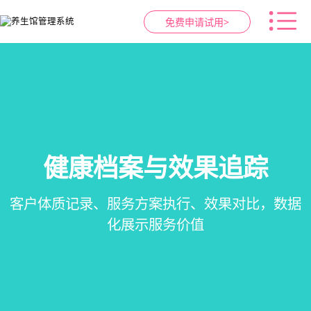
免费申请试用>
健康档案与效果追踪
智慧养生馆管理系统
预约与工位管理
会员营销&锁客
在线预约、智能排班、技师调度、房间/床位状态
会员积分、套餐定制、精准营销、客户关怀，提
客户体质记录、服务方案执行、效果对比，数据
一站式解决养生馆预约、服务、会员、财务、营
一目了然，提升资源利用率
销全流程数字化管理
升复购率与客单价
化展示服务价值