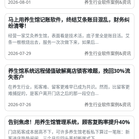
2026-08-01
养生行业软件案例&资讯
马上用养生馆记账软件，终结艾条账目混乱，财务纠
纷清零！
经营一家艾灸养生馆，表面看是技术活，底子里全是账目活。艾
条一根根烧出去，服务一次次做下来，如果后...
2026-07-29
养生行业软件案例&资讯
养生馆系统远程储值破解离店锁客难题，挽回30%流
失客户
在养生行业，拓客难、留客更难早已成为共识。然而，比留客更
难捕捉的，是客户离开门店之后的那一段空白...
2026-07-26
养生行业软件案例&资讯
告别焦虑！用养生馆管理系统，顾客复购率提升40%
门店拓客成本居高不下，可许多养生馆老板私下算过一笔账：新
客进店热热闹闹，三个月后回头率却断崖式下...