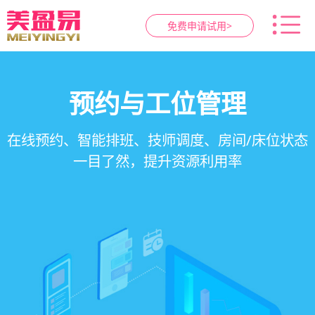
免费申请试用>
智慧养生馆管理系统
健康档案与效果追踪
预约与工位管理
会员营销&锁客
在线预约、智能排班、技师调度、房间/床位状态
一站式解决养生馆预约、服务、会员、财务、营
会员积分、套餐定制、精准营销、客户关怀，提
客户体质记录、服务方案执行、效果对比，数据
一目了然，提升资源利用率
销全流程数字化管理
升复购率与客单价
化展示服务价值