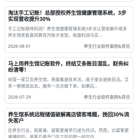
淘汰手工记账！总部授权养生馆健康管理系统，3步
实现营收提升30%
手工记账拖垮利润？养生馆健康管理系统3步法让营收飙升很多
养生馆老板直到算完月账才发现，账面利润与实...
2026-08-01
养生行业软件案例&资讯
马上用养生馆记账软件，终结艾条账目混乱，财务纠
纷清零！
经营一家艾灸养生馆，表面看是技术活，底子里全是账目活。艾
条一根根烧出去，服务一次次做下来，如果后...
2026-07-29
养生行业软件案例&资讯
养生馆系统远程储值破解离店锁客难题，挽回30%流
失客户
在养生行业，拓客难、留客更难早已成为共识。然而，比留客更
难捕捉的，是客户离开门店之后的那一段空白...