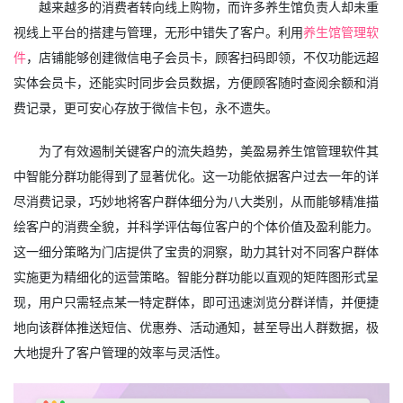
越来越多的消费者转向线上购物，而许多养生馆负责人却未重
视线上平台的搭建与管理，无形中错失了客户。利用
养生馆管理软
件
，店铺能够创建微信电子会员卡，顾客扫码即领，不仅功能远超
实体会员卡，还能实时同步会员数据，方便顾客随时查阅余额和消
费记录，更可安心存放于微信卡包，永不遗失。
为了有效遏制关键客户的流失趋势，美盈易养生馆管理软件其
中智能分群功能得到了显著优化。这一功能依据客户过去一年的详
尽消费记录，巧妙地将客户群体细分为八大类别，从而能够精准描
绘客户的消费全貌，并科学评估每位客户的个体价值及盈利能力。
这一细分策略为门店提供了宝贵的洞察，助力其针对不同客户群体
实施更为精细化的运营策略。智能分群功能以直观的矩阵图形式呈
现，用户只需轻点某一特定群体，即可迅速浏览分群详情，并便捷
地向该群体推送短信、优惠券、活动通知，甚至导出人群数据，极
大地提升了客户管理的效率与灵活性。