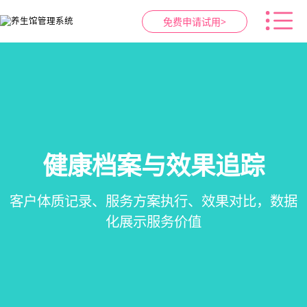
免费申请试用>
健康档案与效果追踪
智慧养生馆管理系统
预约与工位管理
会员营销&锁客
在线预约、智能排班、技师调度、房间/床位状态
会员积分、套餐定制、精准营销、客户关怀，提
客户体质记录、服务方案执行、效果对比，数据
一站式解决养生馆预约、服务、会员、财务、营
一目了然，提升资源利用率
销全流程数字化管理
升复购率与客单价
化展示服务价值