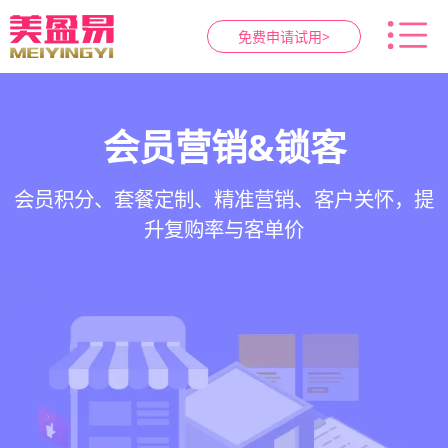
免费申请试用>
智慧养生馆管理系统
健康档案与效果追踪
预约与工位管理
会员营销&锁客
在线预约、智能排班、技师调度、房间/床位状态
一站式解决养生馆预约、服务、会员、财务、营
会员积分、套餐定制、精准营销、客户关怀，提
客户体质记录、服务方案执行、效果对比，数据
一目了然，提升资源利用率
销全流程数字化管理
升复购率与客单价
化展示服务价值