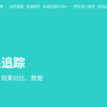
理
会员系统
收银软件
私域运营SCRM
养生馆小程序
资讯
理
果追踪
理系统
销、客户关怀，提
、房间/床位状态
、效果对比，数据
、会员、财务、营