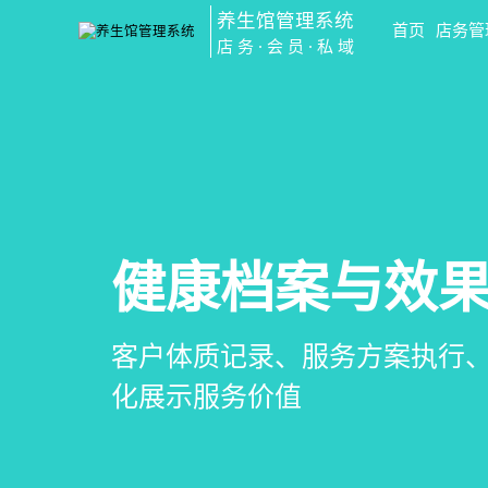
养生馆管理系统
首页
店务管
店务·会员·私域
会员营销&锁客
预约与工位管
健康档案与效
智慧养生馆管
会员积分、套餐定制、精准营
在线预约、智能排班、技师调度
客户体质记录、服务方案执行
一站式解决养生馆预约、服务
升复购率与客单价
一目了然，提升资源利用率
化展示服务价值
销全流程数字化管理