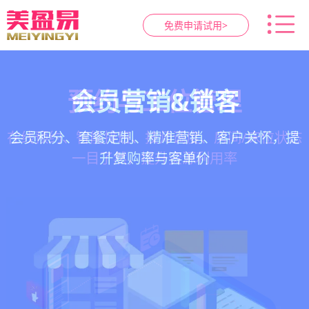
免费申请试用>
智慧养生馆管理系统
健康档案与效果追踪
预约与工位管理
会员营销&锁客
在线预约、智能排班、技师调度、房间/床位状态
一站式解决养生馆预约、服务、会员、财务、营
会员积分、套餐定制、精准营销、客户关怀，提
客户体质记录、服务方案执行、效果对比，数据
一目了然，提升资源利用率
销全流程数字化管理
升复购率与客单价
化展示服务价值