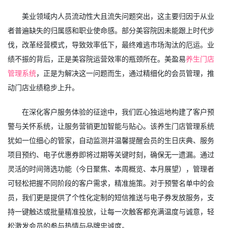
美业领域内人员流动性大且流失问题突出，这主要归因于从业
者普遍缺失的归属感和职业使命感。部分美容院因未能跟上时代步
伐，改革经营模式，导致效率低下，最终难逃市场淘汰的厄运。业
绩不振的背后，正是美容院运营效率的瓶颈所在。美盈易
养生门店
管理系统
，正是为解决这一问题而生，通过精细化的会员管理，推
动门店业绩稳步上升。
在深化客户服务体验的征途中，我们匠心独运地构建了客户预
警与关怀系统，让服务营销更加智能与贴心。该养生门店管理系统
犹如一位细心的管家，自动监测并温馨提醒会员的生日庆典、服务
项目预约、电子优惠券即将过期等关键时刻，确保无一遗漏。通过
灵活的时间筛选功能（今日聚焦、本周概览、本月展望），管理者
可轻松把握不同阶段的客户需求，精准施策。对于预警名单中的会
员，我们更是提供了个性化定制的短信推送与电子券发放服务，支
持一键触达或批量精准投放，让每一次触客都充满温度与诚意，轻
松激发会员的参与热情与品牌忠诚度。