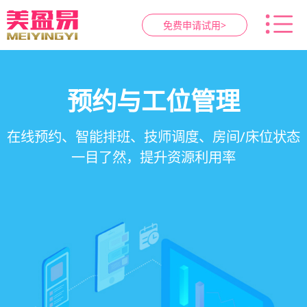
免费申请试用>
智慧养生馆管理系统
健康档案与效果追踪
预约与工位管理
会员营销&锁客
在线预约、智能排班、技师调度、房间/床位状态
一站式解决养生馆预约、服务、会员、财务、营
会员积分、套餐定制、精准营销、客户关怀，提
客户体质记录、服务方案执行、效果对比，数据
一目了然，提升资源利用率
销全流程数字化管理
升复购率与客单价
化展示服务价值