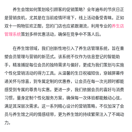
养生会馆如何策划吸引顾客的促销策略？全年遍布的节庆日正
是营销良机，尤其是在当前疫情环境下，线上活动备受青睐。正如
双十一购物狂欢正酣，您的门店也应紧跟潮流，利用专业的
养生店
管理系统
策划多样优惠活动，确保在竞争中不落人后。
在养生馆领域，我们创新性地引入了养生店管理系统，旨在重
塑会员管理与营销的新范式。该系统不仅作为信息登记的智能助
手，精准捕捉每位会员的独特需求与偏好，更成为我们策划与实施
个性化营销活动的得力工具。从温馨的生日祝福短信，穿越屏幕传
递关怀与惊喜，到专属定制的优惠券，让会员在每一次光顾时都能
感受到专属的尊贵与实惠。更进一步，我们依据会员的喜好与消费
习惯，量身定制个性化服务方案，确保每一次体验都能触动心弦，
满足其深层次需求。这一系列精心设计的营销策略，不仅加深了会
员与养生馆之间的情感纽带，更为养生馆的持续繁荣注入了不竭动
力。