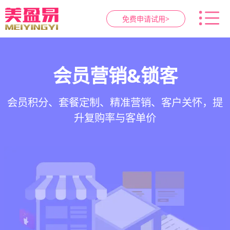
免费申请试用>
智慧养生馆管理系统
健康档案与效果追踪
预约与工位管理
会员营销&锁客
在线预约、智能排班、技师调度、房间/床位状态
一站式解决养生馆预约、服务、会员、财务、营
会员积分、套餐定制、精准营销、客户关怀，提
客户体质记录、服务方案执行、效果对比，数据
一目了然，提升资源利用率
销全流程数字化管理
升复购率与客单价
化展示服务价值