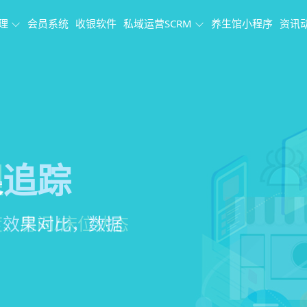
理
会员系统
收银软件
私域运营SCRM
养生馆小程序
资讯
理系统
理
果追踪
、会员、财务、营
销、客户关怀，提
、房间/床位状态
、效果对比，数据