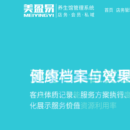
养生馆管理系统
首页
店务管
店务·会员·私域
智慧养生馆管
会员营销&锁客
预约与工位管
健康档案与效
一站式解决养生馆预约、服务
会员积分、套餐定制、精准营
在线预约、智能排班、技师调度
客户体质记录、服务方案执行
销全流程数字化管理
升复购率与客单价
一目了然，提升资源利用率
化展示服务价值