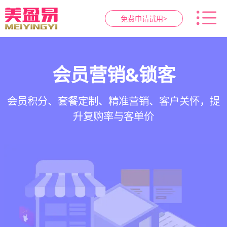
免费申请试用>
智慧养生馆管理系统
健康档案与效果追踪
预约与工位管理
会员营销&锁客
在线预约、智能排班、技师调度、房间/床位状态
一站式解决养生馆预约、服务、会员、财务、营
会员积分、套餐定制、精准营销、客户关怀，提
客户体质记录、服务方案执行、效果对比，数据
一目了然，提升资源利用率
销全流程数字化管理
升复购率与客单价
化展示服务价值