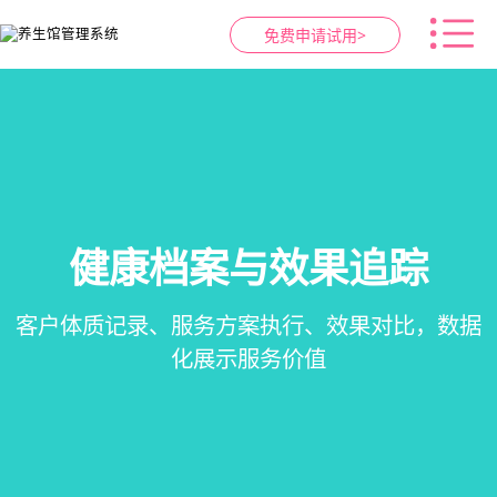
免费申请试用>
智慧养生馆管理系统
健康档案与效果追踪
预约与工位管理
会员营销&锁客
在线预约、智能排班、技师调度、房间/床位状态
一站式解决养生馆预约、服务、会员、财务、营
会员积分、套餐定制、精准营销、客户关怀，提
客户体质记录、服务方案执行、效果对比，数据
一目了然，提升资源利用率
销全流程数字化管理
升复购率与客单价
化展示服务价值