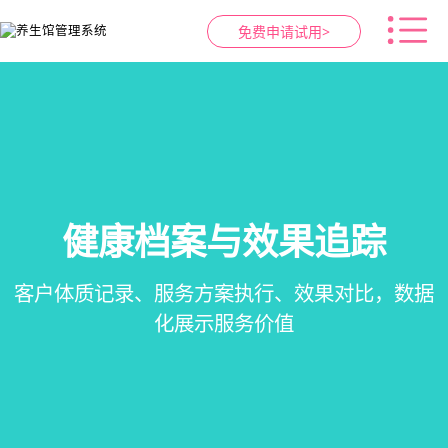
免费申请试用>
智慧养生馆管理系统
健康档案与效果追踪
预约与工位管理
会员营销&锁客
在线预约、智能排班、技师调度、房间/床位状态
一站式解决养生馆预约、服务、会员、财务、营
会员积分、套餐定制、精准营销、客户关怀，提
客户体质记录、服务方案执行、效果对比，数据
一目了然，提升资源利用率
销全流程数字化管理
升复购率与客单价
化展示服务价值