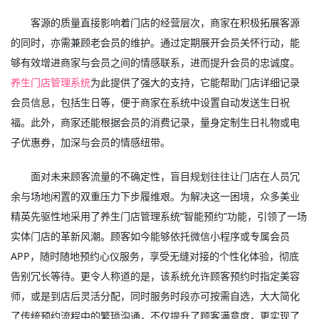
客源的质量直接影响着门店的经营层次，商家在积极拓展客源
的同时，亦需兼顾老会员的维护。通过定期展开会员关怀行动，能
够有效增进商家与会员之间的情感联系，进而提升会员的忠诚度。
养生门店管理系统
为此提供了强大的支持，它能帮助门店详细记录
会员信息，包括生日等，便于商家在系统中设置自动发送生日祝
福。此外，商家还能根据会员的消费记录，量身定制生日礼物或电
子优惠券，加深与会员的情感纽带。
面对未来顾客流量的不确定性，盲目规划往往让门店在人员冗
余与场地闲置的双重压力下步履维艰。为解决这一困境，众多美业
精英先驱性地采用了养生门店管理系统“智能预约”功能，引领了一场
实体门店的革新风潮。顾客如今能够依托微信小程序或专属会员
APP，随时随地预约心仪服务，享受无缝对接的个性化体验，彻底
告别冗长等待。更令人称道的是，该系统允许顾客预约时指定美容
师，或是到店后灵活分配，同时服务时段亦可按需自选，大大简化
了传统预约流程中的繁琐沟通，不仅提升了顾客满意度，更实现了