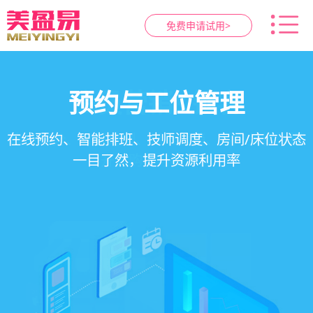
免费申请试用>
智慧养生馆管理系统
健康档案与效果追踪
预约与工位管理
会员营销&锁客
在线预约、智能排班、技师调度、房间/床位状态
一站式解决养生馆预约、服务、会员、财务、营
会员积分、套餐定制、精准营销、客户关怀，提
客户体质记录、服务方案执行、效果对比，数据
一目了然，提升资源利用率
销全流程数字化管理
升复购率与客单价
化展示服务价值