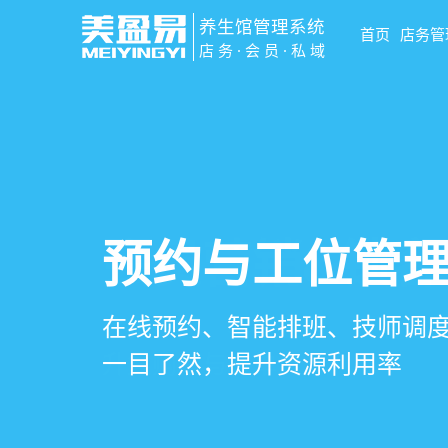
养生馆管理系统
首页
店务管
店务·会员·私域
智慧养生馆管
会员营销&锁客
预约与工位管
健康档案与效
一站式解决养生馆预约、服务
会员积分、套餐定制、精准营
在线预约、智能排班、技师调度
客户体质记录、服务方案执行
销全流程数字化管理
升复购率与客单价
一目了然，提升资源利用率
化展示服务价值