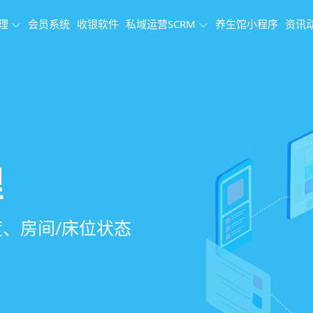
理
会员系统
收银软件
私域运营SCRM
养生馆小程序
资讯
理系统
理
果追踪
、会员、财务、营
销、客户关怀，提
、房间/床位状态
、效果对比，数据