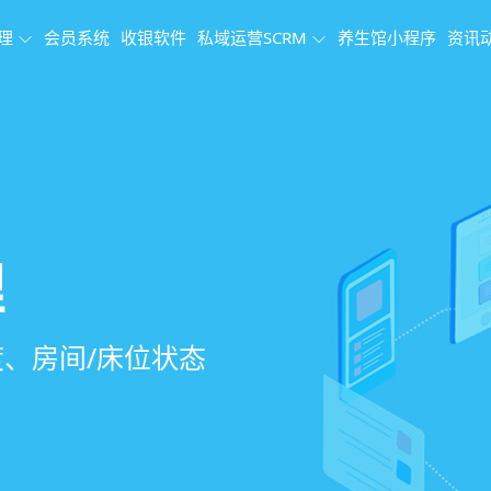
理
会员系统
收银软件
私域运营SCRM
养生馆小程序
资讯
理系统
理
果追踪
、会员、财务、营
销、客户关怀，提
、房间/床位状态
、效果对比，数据