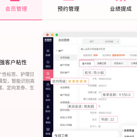
会员管理
预约管理
业绩提成
强客户粘性
个性标签、护理日
模型，智能识别高
醒、定向发券、生