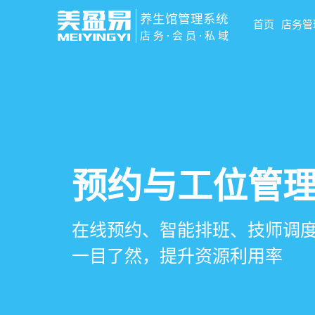
养生馆管理系统
首页
店务管
店务·会员·私域
智慧养生馆管
会员营销&锁客
预约与工位管
健康档案与效
一站式解决养生馆预约、服务
会员积分、套餐定制、精准营
在线预约、智能排班、技师调度
客户体质记录、服务方案执行
销全流程数字化管理
升复购率与客单价
一目了然，提升资源利用率
化展示服务价值