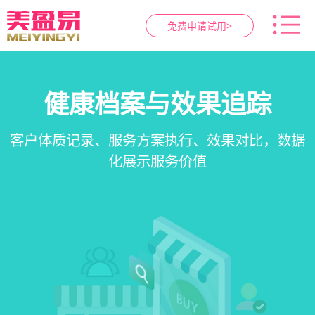
免费申请试用>
健康档案与效果追踪
智慧养生馆管理系统
预约与工位管理
会员营销&锁客
在线预约、智能排班、技师调度、房间/床位状态
会员积分、套餐定制、精准营销、客户关怀，提
客户体质记录、服务方案执行、效果对比，数据
一站式解决养生馆预约、服务、会员、财务、营
一目了然，提升资源利用率
销全流程数字化管理
升复购率与客单价
化展示服务价值