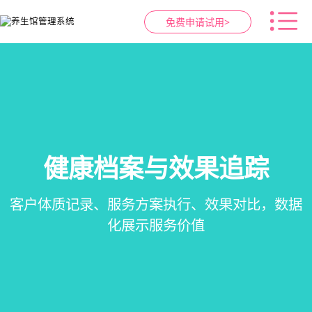
免费申请试用>
健康档案与效果追踪
智慧养生馆管理系统
预约与工位管理
会员营销&锁客
在线预约、智能排班、技师调度、房间/床位状态
会员积分、套餐定制、精准营销、客户关怀，提
客户体质记录、服务方案执行、效果对比，数据
一站式解决养生馆预约、服务、会员、财务、营
一目了然，提升资源利用率
销全流程数字化管理
升复购率与客单价
化展示服务价值