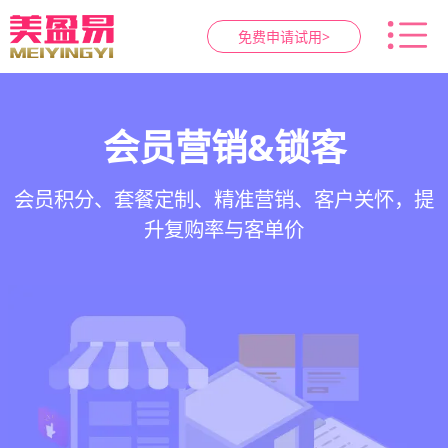
免费申请试用>
智慧养生馆管理系统
健康档案与效果追踪
预约与工位管理
会员营销&锁客
在线预约、智能排班、技师调度、房间/床位状态
一站式解决养生馆预约、服务、会员、财务、营
会员积分、套餐定制、精准营销、客户关怀，提
客户体质记录、服务方案执行、效果对比，数据
一目了然，提升资源利用率
销全流程数字化管理
升复购率与客单价
化展示服务价值