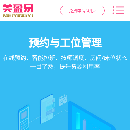
免费申请试用>
智慧养生馆管理系统
健康档案与效果追踪
预约与工位管理
会员营销&锁客
在线预约、智能排班、技师调度、房间/床位状态
一站式解决养生馆预约、服务、会员、财务、营
会员积分、套餐定制、精准营销、客户关怀，提
客户体质记录、服务方案执行、效果对比，数据
一目了然，提升资源利用率
销全流程数字化管理
升复购率与客单价
化展示服务价值