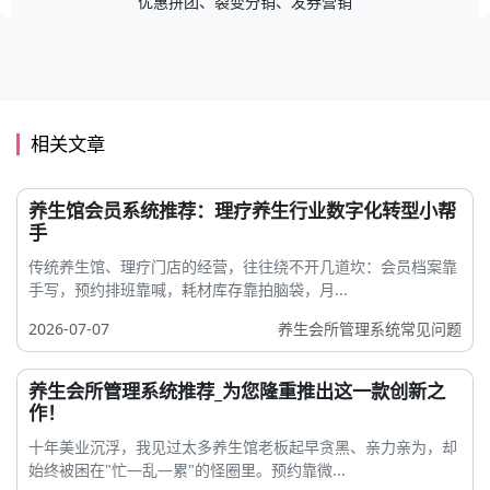
优惠拼团、裂变分销、发券营销
相关文章
养生馆会员系统推荐：理疗养生行业数字化转型小帮
手
传统养生馆、理疗门店的经营，往往绕不开几道坎：会员档案靠
手写，预约排班靠喊，耗材库存靠拍脑袋，月...
2026-07-07
养生会所管理系统常见问题
养生会所管理系统推荐_为您隆重推出这一款创新之
作！
十年美业沉浮，我见过太多养生馆老板起早贪黑、亲力亲为，却
始终被困在"忙—乱—累"的怪圈里。预约靠微...