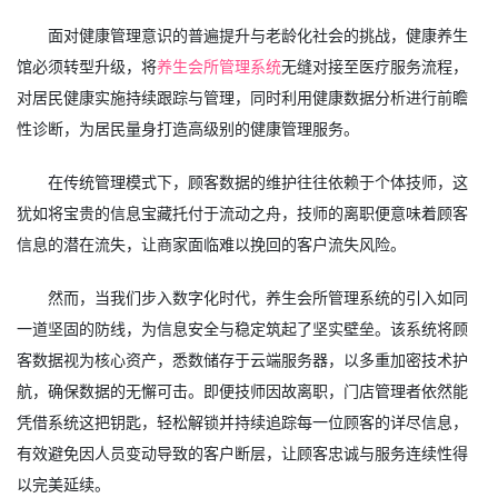
面对健康管理意识的普遍提升与老龄化社会的挑战，健康养生
馆必须转型升级，将
养生会所管理系统
无缝对接至医疗服务流程，
对居民健康实施持续跟踪与管理，同时利用健康数据分析进行前瞻
性诊断，为居民量身打造高级别的健康管理服务。
在传统管理模式下，顾客数据的维护往往依赖于个体技师，这
犹如将宝贵的信息宝藏托付于流动之舟，技师的离职便意味着顾客
信息的潜在流失，让商家面临难以挽回的客户流失风险。
然而，当我们步入数字化时代，养生会所管理系统的引入如同
一道坚固的防线，为信息安全与稳定筑起了坚实壁垒。该系统将顾
客数据视为核心资产，悉数储存于云端服务器，以多重加密技术护
航，确保数据的无懈可击。即便技师因故离职，门店管理者依然能
凭借系统这把钥匙，轻松解锁并持续追踪每一位顾客的详尽信息，
有效避免因人员变动导致的客户断层，让顾客忠诚与服务连续性得
以完美延续。