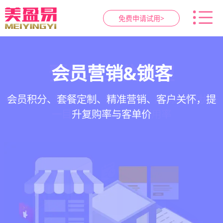
免费申请试用>
智慧养生馆管理系统
健康档案与效果追踪
预约与工位管理
会员营销&锁客
在线预约、智能排班、技师调度、房间/床位状态
一站式解决养生馆预约、服务、会员、财务、营
会员积分、套餐定制、精准营销、客户关怀，提
客户体质记录、服务方案执行、效果对比，数据
一目了然，提升资源利用率
销全流程数字化管理
升复购率与客单价
化展示服务价值