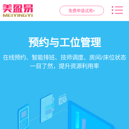
免费申请试用>
智慧养生馆管理系统
健康档案与效果追踪
预约与工位管理
会员营销&锁客
在线预约、智能排班、技师调度、房间/床位状态
一站式解决养生馆预约、服务、会员、财务、营
会员积分、套餐定制、精准营销、客户关怀，提
客户体质记录、服务方案执行、效果对比，数据
一目了然，提升资源利用率
销全流程数字化管理
升复购率与客单价
化展示服务价值