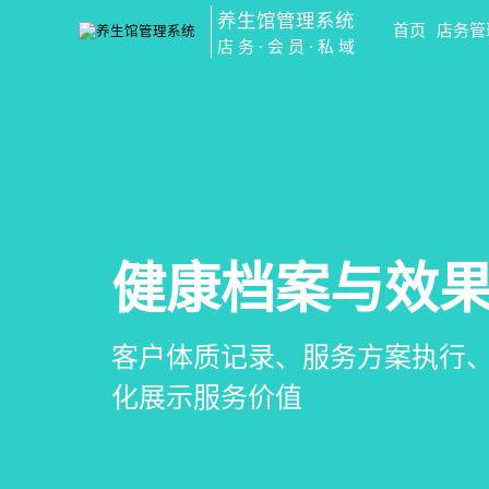
养生馆管理系统
首页
店务管
店务·会员·私域
会员营销&锁客
预约与工位管
健康档案与效
智慧养生馆管
会员积分、套餐定制、精准营
在线预约、智能排班、技师调度
客户体质记录、服务方案执行
一站式解决养生馆预约、服务
升复购率与客单价
一目了然，提升资源利用率
化展示服务价值
销全流程数字化管理