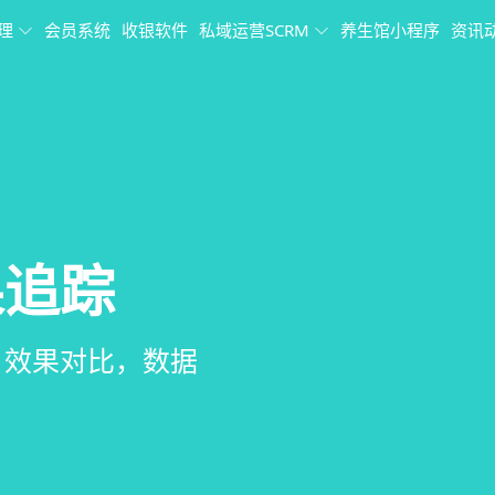
理
会员系统
收银软件
私域运营SCRM
养生馆小程序
资讯
理
果追踪
理系统
销、客户关怀，提
、房间/床位状态
、效果对比，数据
、会员、财务、营