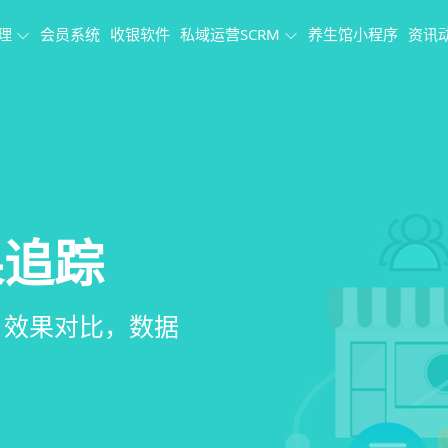
理
会员系统
收银软件
私域运营SCRM
养生馆小程序
资讯
理系统
理
果追踪
、会员、财务、营
销、客户关怀，提
、房间/床位状态
、效果对比，数据