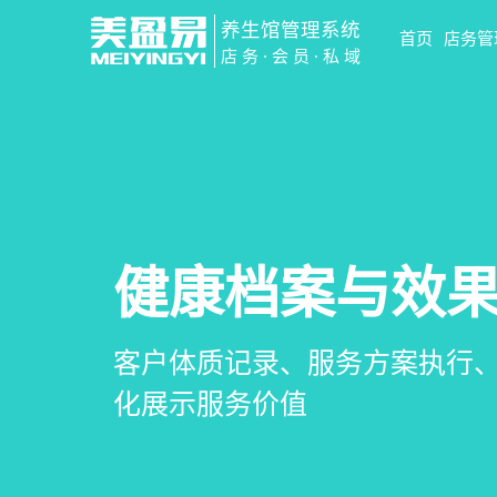
养生馆管理系统
首页
店务管
店务·会员·私域
智慧养生馆管
会员营销&锁客
预约与工位管
健康档案与效
一站式解决养生馆预约、服务
会员积分、套餐定制、精准营
在线预约、智能排班、技师调度
客户体质记录、服务方案执行
销全流程数字化管理
升复购率与客单价
一目了然，提升资源利用率
化展示服务价值