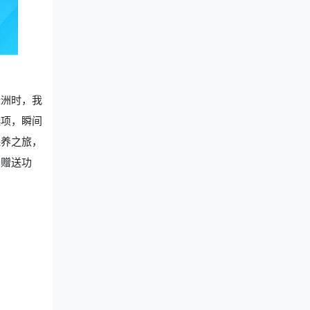
绿洲时，我
选项，瞬间
保养之旅，
品赠送功