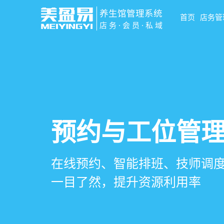
养生馆管理系统
首页
店务管
店务·会员·私域
智慧养生馆管
会员营销&锁客
预约与工位管
健康档案与效
一站式解决养生馆预约、服务
会员积分、套餐定制、精准营
在线预约、智能排班、技师调度
客户体质记录、服务方案执行
销全流程数字化管理
升复购率与客单价
一目了然，提升资源利用率
化展示服务价值