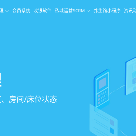
理
会员系统
收银软件
私域运营SCRM
养生馆小程序
资讯
理系统
理
果追踪
、会员、财务、营
销、客户关怀，提
、房间/床位状态
、效果对比，数据