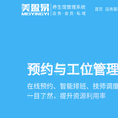
养生馆管理系统
首页
店务管
店务·会员·私域
智慧养生馆管
会员营销&锁客
预约与工位管
健康档案与效
一站式解决养生馆预约、服务
会员积分、套餐定制、精准营
在线预约、智能排班、技师调度
客户体质记录、服务方案执行
销全流程数字化管理
升复购率与客单价
一目了然，提升资源利用率
化展示服务价值