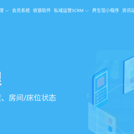
理
会员系统
收银软件
私域运营SCRM
养生馆小程序
资讯
理系统
理
果追踪
、会员、财务、营
销、客户关怀，提
、房间/床位状态
、效果对比，数据