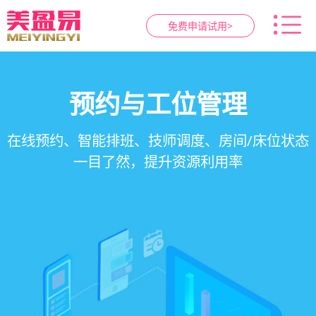
免费申请试用>
智慧养生馆管理系统
健康档案与效果追踪
预约与工位管理
会员营销&锁客
在线预约、智能排班、技师调度、房间/床位状态
一站式解决养生馆预约、服务、会员、财务、营
会员积分、套餐定制、精准营销、客户关怀，提
客户体质记录、服务方案执行、效果对比，数据
一目了然，提升资源利用率
销全流程数字化管理
升复购率与客单价
化展示服务价值