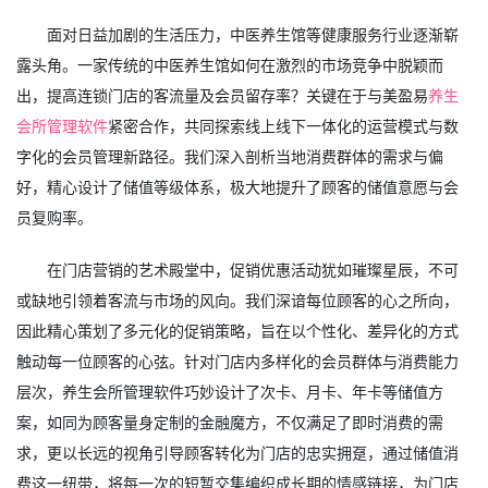
面对日益加剧的生活压力，中医养生馆等健康服务行业逐渐崭
露头角。一家传统的中医养生馆如何在激烈的市场竞争中脱颖而
出，提高连锁门店的客流量及会员留存率？关键在于与美盈易
养生
会所管理软件
紧密合作，共同探索线上线下一体化的运营模式与数
字化的会员管理新路径。我们深入剖析当地消费群体的需求与偏
好，精心设计了储值等级体系，极大地提升了顾客的储值意愿与会
员复购率。
在门店营销的艺术殿堂中，促销优惠活动犹如璀璨星辰，不可
或缺地引领着客流与市场的风向。我们深谙每位顾客的心之所向，
因此精心策划了多元化的促销策略，旨在以个性化、差异化的方式
触动每一位顾客的心弦。针对门店内多样化的会员群体与消费能力
层次，养生会所管理软件巧妙设计了次卡、月卡、年卡等储值方
案，如同为顾客量身定制的金融魔方，不仅满足了即时消费的需
求，更以长远的视角引导顾客转化为门店的忠实拥趸，通过储值消
费这一纽带，将每一次的短暂交集编织成长期的情感链接，为门店