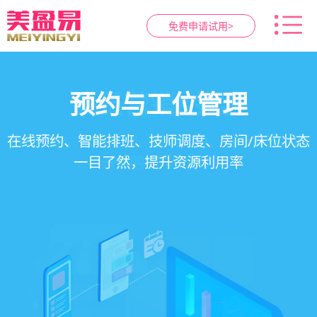
免费申请试用>
智慧养生馆管理系统
健康档案与效果追踪
预约与工位管理
会员营销&锁客
在线预约、智能排班、技师调度、房间/床位状态
一站式解决养生馆预约、服务、会员、财务、营
会员积分、套餐定制、精准营销、客户关怀，提
客户体质记录、服务方案执行、效果对比，数据
一目了然，提升资源利用率
销全流程数字化管理
升复购率与客单价
化展示服务价值