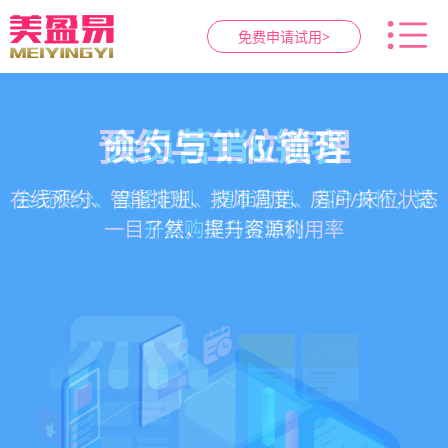
免费申请试用>
智慧养生馆管理系统
健康档案与效果追踪
预约与工位管理
会员营销&锁客
在线预约、智能排班、技师调度、房间/床位状态
一站式解决养生馆预约、服务、会员、财务、营
会员积分、套餐定制、精准营销、客户关怀，提
客户体质记录、服务方案执行、效果对比，数据
一目了然，提升资源利用率
销全流程数字化管理
升复购率与客单价
化展示服务价值