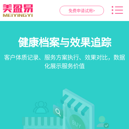
免费申请试用>
智慧养生馆管理系统
健康档案与效果追踪
预约与工位管理
会员营销&锁客
在线预约、智能排班、技师调度、房间/床位状态
一站式解决养生馆预约、服务、会员、财务、营
会员积分、套餐定制、精准营销、客户关怀，提
客户体质记录、服务方案执行、效果对比，数据
一目了然，提升资源利用率
销全流程数字化管理
升复购率与客单价
化展示服务价值