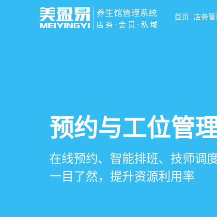
养生馆管理系统
首页
店务管
店务·会员·私域
智慧养生馆管
会员营销&锁客
预约与工位管
健康档案与效
一站式解决养生馆预约、服务
会员积分、套餐定制、精准营
在线预约、智能排班、技师调度
客户体质记录、服务方案执行
销全流程数字化管理
升复购率与客单价
一目了然，提升资源利用率
化展示服务价值