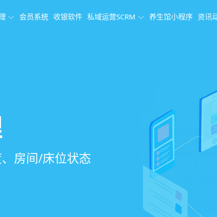
理
会员系统
收银软件
私域运营SCRM
养生馆小程序
资讯
理系统
理
果追踪
、会员、财务、营
销、客户关怀，提
、房间/床位状态
、效果对比，数据